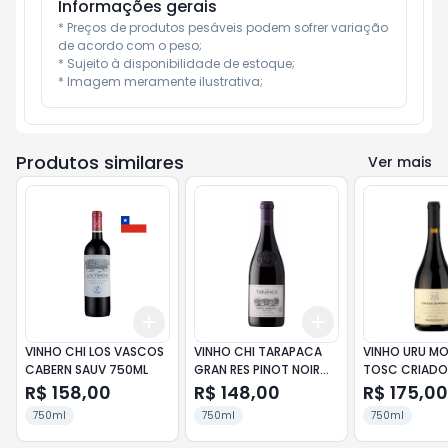
Informações gerais
* Preços de produtos pesáveis podem sofrer variação 
de acordo com o peso;

* Sujeito à disponibilidade de estoque;

* Imagem meramente ilustrativa;
Produtos similares
Ver mais
Add
Add
+
3
+
5
+
10
+
3
+
5
+
10
VINHO CHI LOS VASCOS
VINHO CHI TARAPACA
VINHO URU M
CABERN SAUV 750ML
GRAN RES PINOT NOIR
TOSC CRIADO 
750ML
750ML
R$ 158,00
R$ 148,00
R$ 175,00
750ml
750ml
750ml