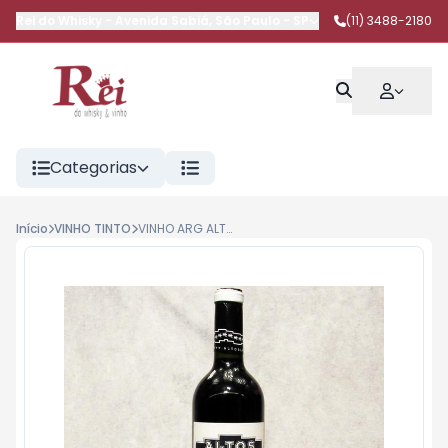
Rei do Whisky
-
Avenida Sabiá
,
São Paulo
-
SP
(11) 3488-2180
Categorias
Início
VINHO TINTO
VINHO ARG ALTOS LAS HORMIGAS MALBEC 750ML