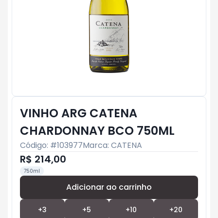
VINHO ARG CATENA
CHARDONNAY BCO 750ML
Código: #
103977
Marca:
CATENA
R$ 214,00
750ml
Adicionar ao carrinho
Subtotal:
R$ 0
+
3
+
5
+
10
+
20