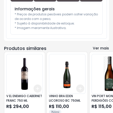
Informações gerais
* Preços de produtos pesáveis podem sofrer variação 
de acordo com o peso;

* Sujeito à disponibilidade de estoque;

* Imagem meramente ilustrativa;
Produtos similares
Ver mais
Add
Add
+
3
+
5
+
10
+
3
+
5
+
10
V EL ENEMIGO CABERNET
VINHO BRA EDEN
VIN PORT MON
FRANC 750 ML
LICOROSO BC 750ML
PERDIGÕES CO
BC 750 ML
R$ 294,00
R$ 110,00
R$ 115,00
750ml