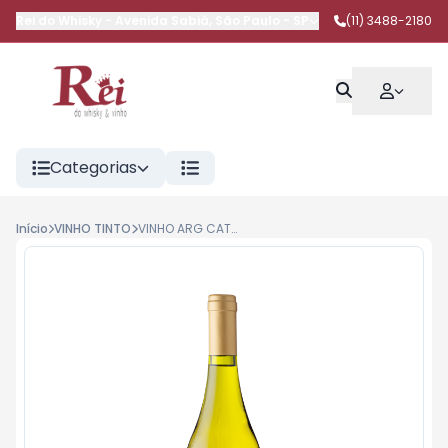
Rei do Whisky
-
Avenida Sabiá
,
São Paulo
-
SP
(11) 3488-2180
Categorias
Início
VINHO TINTO
VINHO ARG CATENA CHARDONNAY BCO 750ML