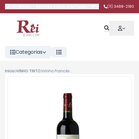
Rei do Whisky
-
Avenida Sabiá
,
São Paulo
-
SP
(11) 3488-2180
Categorias
Início
VINHO TINTO
Vinho Francês Chateau Darius Grand Cru 750 ml