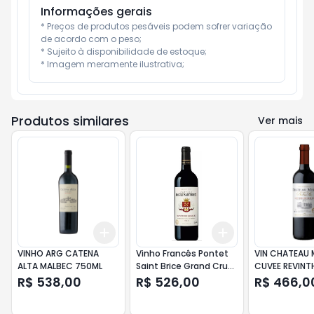
Informações gerais
* Preços de produtos pesáveis podem sofrer variação 
de acordo com o peso;

* Sujeito à disponibilidade de estoque;

* Imagem meramente ilustrativa;
Produtos similares
Ver mais
Add
Add
+
3
+
5
+
10
+
3
+
5
+
10
VINHO ARG CATENA
Vinho Francês Pontet
VIN CHATEAU 
ALTA MALBEC 750ML
Saint Brice Grand Cru
CUVEE REVINT
750 ml
R$ 538,00
R$ 526,00
R$ 466,0