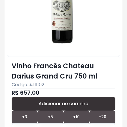
Vinho Francês Chateau
Darius Grand Cru 750 ml
Código: #
111102
R$ 657,00
Adicionar ao carrinho
Subtotal:
R$ 0
+
3
+
5
+
10
+
20