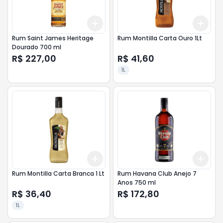
Add
Add
+
3
+
5
+
10
+
3
Rum Saint James Heritage
Rum Montilla Carta Ouro 1Lt
Dourado 700 ml
R$ 227,00
R$ 41,60
1L
Add
Add
+
3
+
5
+
10
+
3
Rum Montilla Carta Branca 1 Lt
Rum Havana Club Anejo 7
Anos 750 ml
R$ 36,40
R$ 172,80
1L