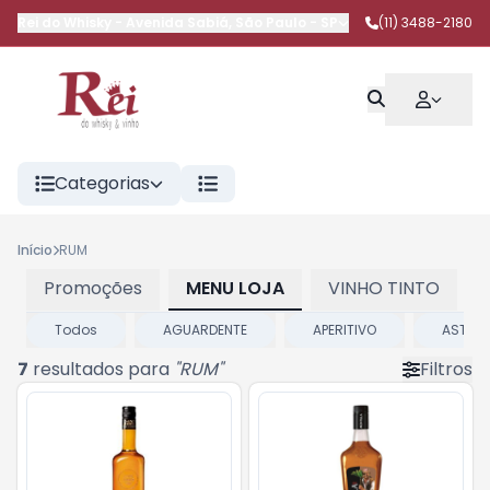
Rei do Whisky
-
Avenida Sabiá
,
São Paulo
-
SP
(11) 3488-2180
Categorias
Início
RUM
Promoções
MENU LOJA
VINHO TINTO
Todos
AGUARDENTE
APERITIVO
ASTI
7
resultados para
"
RUM
"
Filtros