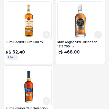
Add
Add
+
3
+
5
+
10
+
3
Rum Bacardi Ouro 980 ml
Rum Angostura Caribbean
1919 750 ml
R$ 62,40
R$ 468,00
980ml
Add
+
3
+
5
+
10
Rum Havana Club Selección