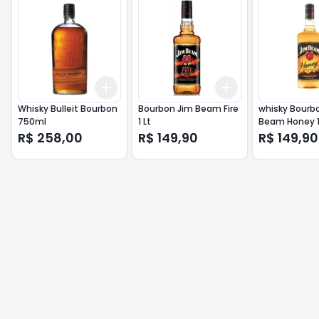
Add
Add
+
3
+
5
+
10
+
3
+
5
+
10
Whisky Bulleit Bourbon
Bourbon Jim Beam Fire
whisky Bourb
750ml
1 Lt
Beam Honey 1
R$ 258,00
R$ 149,90
R$ 149,90