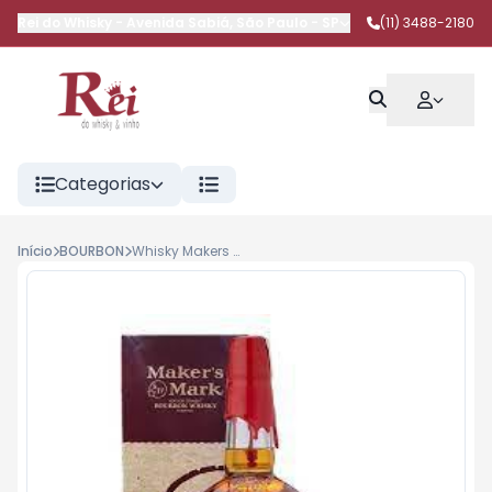
Rei do Whisky
-
Avenida Sabiá
,
São Paulo
-
SP
(11) 3488-2180
Categorias
Início
BOURBON
Whisky Makers Mark Kentuchy Bourbon 750ml