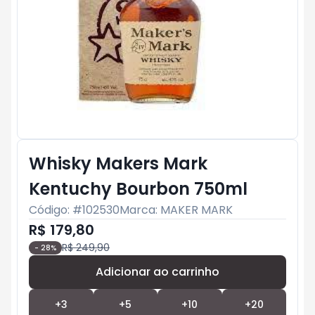
Whisky Makers Mark
Kentuchy Bourbon 750ml
Código: #
102530
Marca:
MAKER MARK
R$ 179,80
R$ 249,90
-
28
%
Adicionar ao carrinho
Subtotal:
R$ 0
+
3
+
5
+
10
+
20