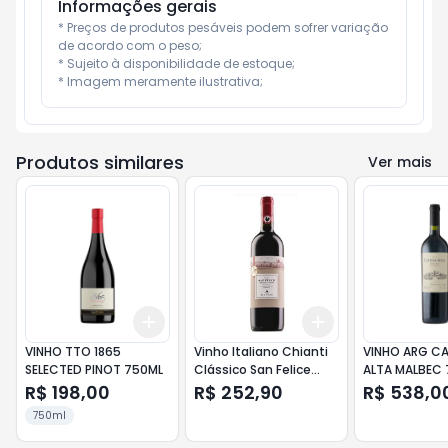
Informações gerais
* Preços de produtos pesáveis podem sofrer variação 
de acordo com o peso;

* Sujeito à disponibilidade de estoque;

* Imagem meramente ilustrativa;
Produtos similares
Ver mais
Add
Add
+
3
+
5
+
10
+
3
+
5
+
10
VINHO TTO 1865
Vinho Italiano Chianti
VINHO ARG C
SELECTED PINOT 750ML
Clássico San Felice
ALTA MALBEC
Docg Tinto 750 ml
R$ 198,00
R$ 252,90
R$ 538,0
750ml