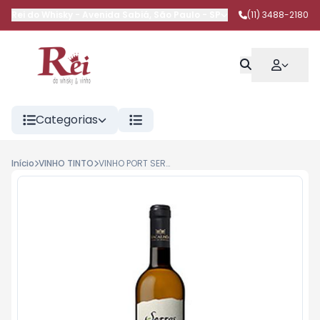
Rei do Whisky
-
Avenida Sabiá
,
São Paulo
-
SP
(11) 3488-2180
Categorias
Início
VINHO TINTO
VINHO PORT SERRAS DE AZEITAO BCO 750ML