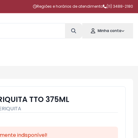
Regiões e horários de atendimento
(11) 3488-2180
Minha conta
RIQUITA TTO 375ML
ERIQUITA
mente indisponível!