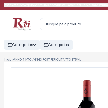
Você está navegando em:
Rei do Whisky
-
Avenida Sabiá
,
São Paulo
Categorias
Categorias
Início
VINHO TINTO
VINHO PORT PERIQUITA TTO 375ML