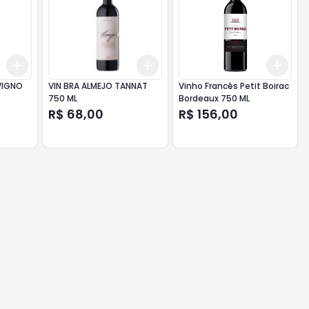
Add
Add
Add
+
3
+
5
+
10
+
3
+
5
+
10
+
3
VIGNO
VIN BRA ALMEJO TANNAT
Vinho Francês Petit Boirac
750 ML
Bordeaux 750 ML
R$ 68,00
R$ 156,00