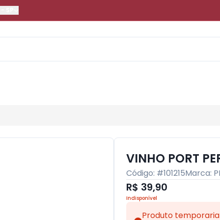
-
SP
VINHO PORT PE
Código: #
101215
Marca:
P
R$ 39,90
Indisponível
Produto temporaria