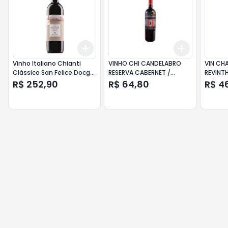
Add
Add
+
3
+
5
+
10
+
3
+
5
+
Vinho Italiano Chianti
VINHO CHI CANDELABRO
VIN CH
Clássico San Felice Docg
RESERVA CABERNET /
REVINT
Tinto 750 ml
CARMENERE 750ML
R$ 252,90
R$ 64,80
R$ 4