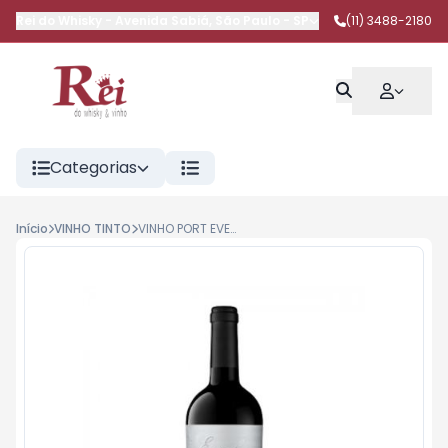
Rei do Whisky
-
Avenida Sabiá
,
São Paulo
-
SP
(11) 3488-2180
Categorias
Início
VINHO TINTO
VINHO PORT EVEL RESERVA 750 ML