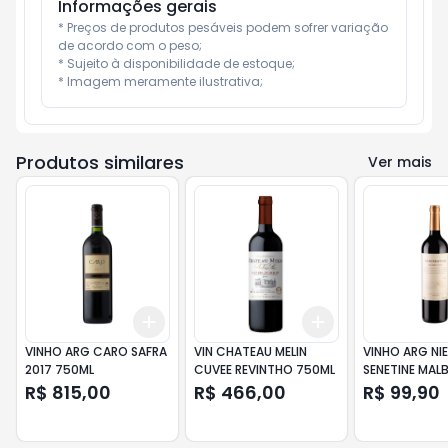
Informações gerais
* Preços de produtos pesáveis podem sofrer variação 
de acordo com o peso;

* Sujeito à disponibilidade de estoque;

* Imagem meramente ilustrativa;
Produtos similares
Ver mais
Add
Add
+
3
+
5
+
10
+
3
+
5
+
10
VINHO ARG CARO SAFRA
VIN CHATEAU MELIN
VINHO ARG NI
2017 750ML
CUVEE REVINTHO 750ML
SENETINE MALB
VERD 750ML
R$ 815,00
R$ 466,00
R$ 99,90