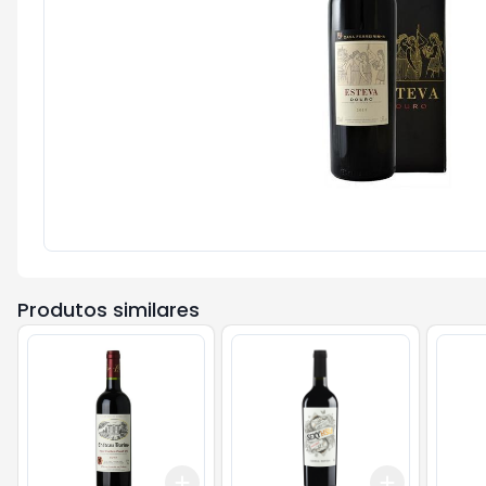
Produtos similares
Add
Add
+
3
+
5
+
10
+
3
+
5
+