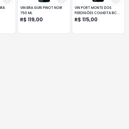
IRA
VIN BRA GURI PINOT NOIR
VIN PORT MONTE DOS
750 ML
PERDIGÕES COLHEITA BC
750 ML
R$ 119,00
R$ 115,00