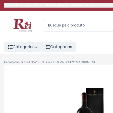
Você está navegando em:
Rei do Whisky
-
Avenida Sabiá
,
São Paulo
Categorias
Categorias
Início
VINHO TINTO
VINHO PORT ESTEVA DOURO MAGNUM 1.5L