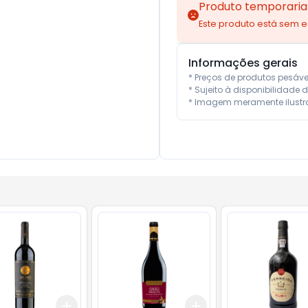
Produto temporaria
Este produto está sem 
Informações gerais
* Preços de produtos pesáv
* Sujeito à disponibilidade d
* Imagem meramente ilustra
Add
Add
10
+
3
+
5
+
10
+
3
+
5
+
10