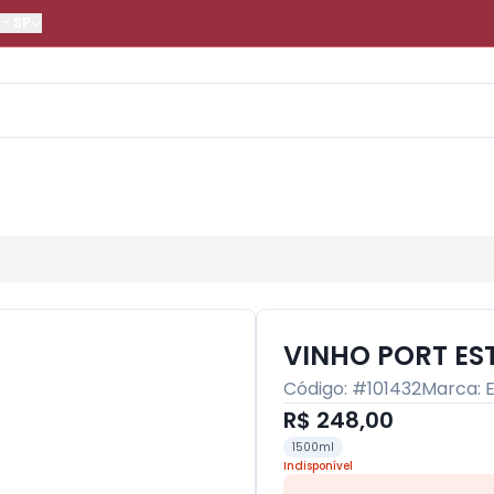
-
SP
VINHO PORT ES
Código: #
101432
Marca:
R$ 248,00
1500ml
Indisponível