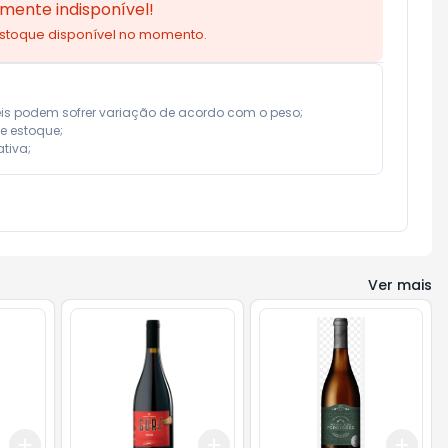
mente indisponível!
estoque disponível no momento.
eis podem sofrer variação de acordo com o peso;

e estoque;

tiva;
Ver mais
Add
Add
Add
+
3
+
5
+
10
+
3
+
5
+
10
+
3