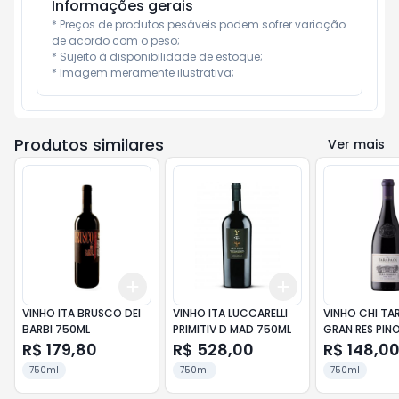
Informações gerais
* Preços de produtos pesáveis podem sofrer variação 
de acordo com o peso;

* Sujeito à disponibilidade de estoque;

* Imagem meramente ilustrativa;
Produtos similares
Ver mais
Add
Add
+
3
+
5
+
10
+
3
+
5
+
10
VINHO ITA BRUSCO DEI
VINHO ITA LUCCARELLI
VINHO CHI TA
BARBI 750ML
PRIMITIV D MAD 750ML
GRAN RES PIN
750ML
R$ 179,80
R$ 528,00
R$ 148,0
750ml
750ml
750ml