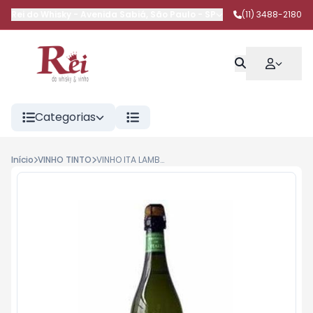
Rei do Whisky
-
Avenida Sabiá
,
São Paulo
-
SP
(11) 3488-2180
Categorias
Início
VINHO TINTO
VINHO ITA LAMBRUSCO CELLA TTO 200ML