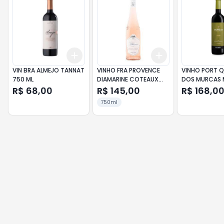
Add
Add
+
3
+
5
+
10
+
3
+
5
+
10
VIN BRA ALMEJO TANNAT
VINHO FRA PROVENCE
VINHO PORT Q
750 ML
DIAMARINE COTEAUX
DOS MURCAS 
ROSE 750ML
750ML
R$ 68,00
R$ 145,00
R$ 168,0
750ml