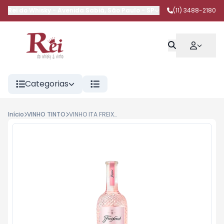
Rei do Whisky
-
Avenida Sabiá
,
São Paulo
-
SP
(11) 3488-2180
Categorias
Início
VINHO TINTO
VINHO ITA FREIXENET ROSE 750 ML