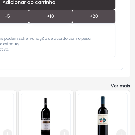
Adicionar ao carrinho
Subtotal:
R$ 0,00
+
5
+
10
+
20
eis podem sofrer variação de acordo com o peso;

e estoque;

tiva;
Ver mais
Add
Add
Add
+
3
+
5
+
10
+
3
+
5
+
10
+
3