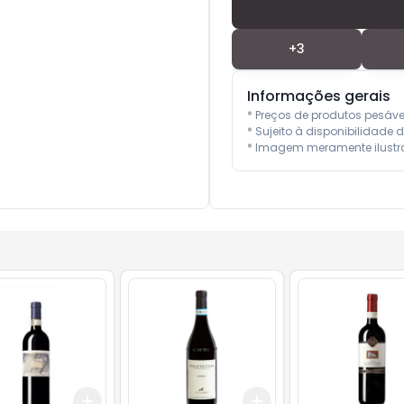
+
3
Informações gerais
* Preços de produtos pesáv
* Sujeito à disponibilidade d
* Imagem meramente ilustra
Add
Add
10
+
3
+
5
+
10
+
3
+
5
+
10