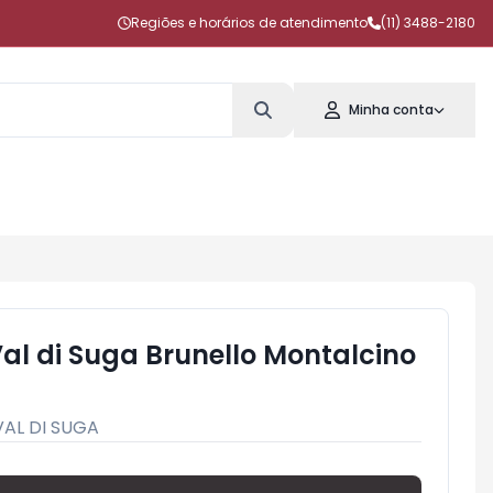
Regiões e horários de atendimento
(11) 3488-2180
Minha conta
Val di Suga Brunello Montalcino
VAL DI SUGA