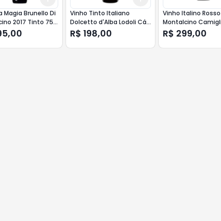
a Magia Brunello Di
Vinho Tinto Italiano
Vinho Italino Rosso
ino 2017 Tinto 750
Dolcetto d'Alba Lodoli Cá
Montalcino Camigl
del Baio 750ML
750 ml
95,00
R$ 198,00
R$ 299,00