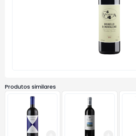
Produtos similares
Add
Add
+
3
+
5
+
10
+
3
+
5
+