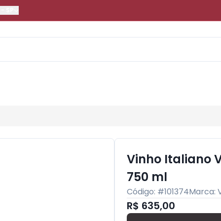
-
SP
Vinho Italiano 
750 ml
Código: #
101374
Marca:
R$ 635,00