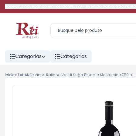
Você está navegando em:
Rei do Whisky
-
Avenida Sabiá
,
São Paulo
Categorias
Categorias
Início
ITALIANO
Vinho Italiano Val di Suga Brunello Montalcino 750 ml