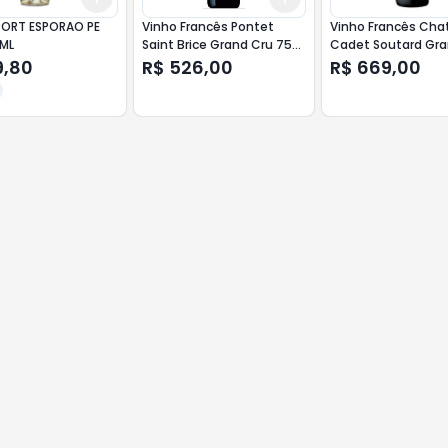
PORT ESPORAO PE
Vinho Francês Pontet
Vinho Francês Cha
0ML
Saint Brice Grand Cru 750
Cadet Soutard Gra
ml
750 ml
9,80
R$ 526,00
R$ 669,00