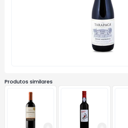
Produtos similares
Add
Add
+
3
+
5
+
10
+
3
+
5
+