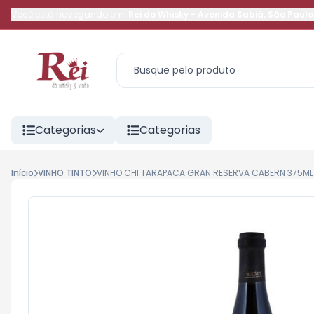
Você está navegando em:
Rei do Whisky
-
Avenida Sabiá
,
São Paulo
Categorias
Categorias
Início
VINHO TINTO
VINHO CHI TARAPACA GRAN RESERVA CABERN 375ML