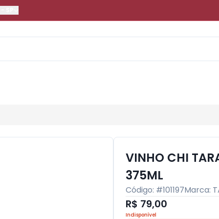
-
SP
VINHO CHI TA
375ML
Código: #
101197
Marca:
T
R$ 79,00
Indisponível