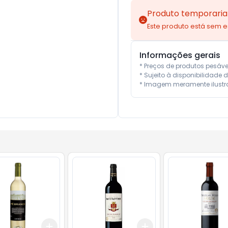
Produto temporaria
Este produto está sem 
Informações gerais
* Preços de produtos pesáv
* Sujeito à disponibilidade d
* Imagem meramente ilustra
Add
Add
10
+
3
+
5
+
10
+
3
+
5
+
10