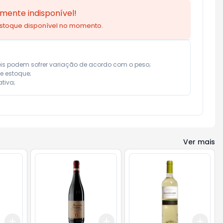
mente indisponível!
estoque disponível no momento.
eis podem sofrer variação de acordo com o peso;

e estoque;

tiva;
Ver mais
Add
Add
Add
+
3
+
5
+
10
+
3
+
5
+
10
+
3