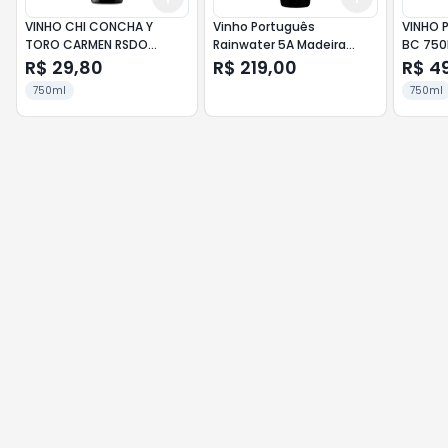
VINHO CHI CONCHA Y
Vinho Português
VINHO 
TORO CARMEN RSDO
Rainwater 5A Madeira
BC 75
750ML
Reservado 500 ml
R$ 29,80
R$ 219,00
R$ 4
750ml
750ml