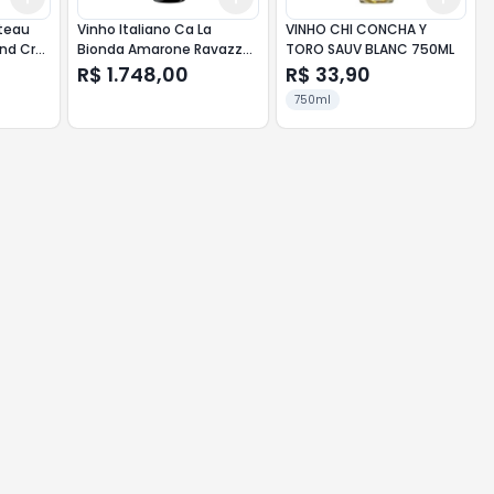
teau
Vinho Italiano Ca La
VINHO CHI CONCHA Y
nd Cru
Bionda Amarone Ravazzol
TORO SAUV BLANC 750ML
Riserva 750 ml
R$ 1.748,00
R$ 33,90
750ml