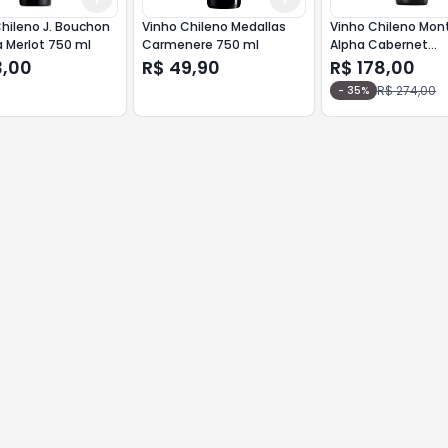
hileno J. Bouchon
Vinho Chileno Medallas
Vinho Chileno Mon
 Merlot 750 ml
Carmenere 750 ml
Alpha Cabernet
Sauvignon 750 ml
3,00
R$ 49,90
R$ 178,00
R$ 274,00
-
35
%