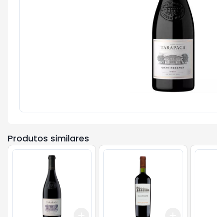
Produtos similares
Add
Add
+
3
+
5
+
10
+
3
+
5
+