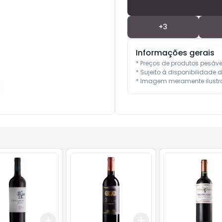
+
3
Informações gerais
* Preços de produtos pesáv
* Sujeito à disponibilidade d
* Imagem meramente ilustra
Add
Add
10
+
3
+
5
+
10
+
3
+
5
+
10