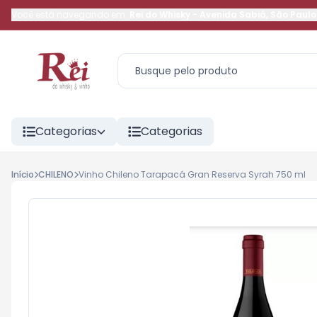
Você está navegando em:
Rei do Whisky
-
Avenida Sabiá
,
São Paulo
Categorias
Categorias
Início
CHILENO
Vinho Chileno Tarapacá Gran Reserva Syrah 750 ml