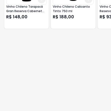
Vinho Chileno Tarapacá
Vinho Chileno Calicanto
Vinho C
Gran Reserva Cabernet
Tinto 750 ml
Reserva
Sauvignon 750 ml
R$ 148,00
R$ 188,00
R$ 9