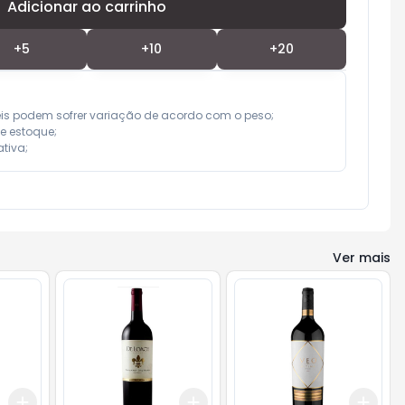
Adicionar ao carrinho
Subtotal:
R$ 0,00
+
5
+
10
+
20
eis podem sofrer variação de acordo com o peso;

e estoque;

tiva;
Ver mais
Add
Add
Add
+
3
+
5
+
10
+
3
+
5
+
10
+
3