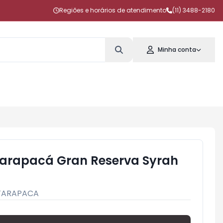
Regiões e horários de atendimento
(11) 3488-2180
Minha conta
Tarapacá Gran Reserva Syrah
TARAPACA