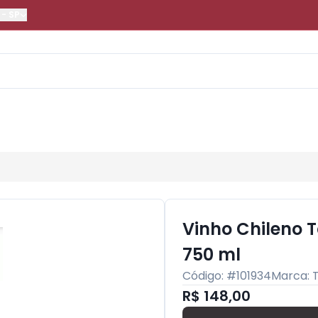
-
SP
Vinho Chileno 
750 ml
Código: #
101934
Marca:
R$ 148,00