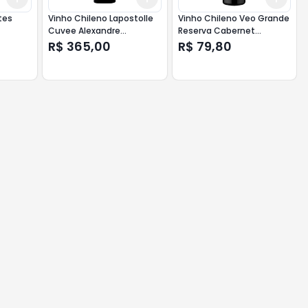
tes
Vinho Chileno Lapostolle
Vinho Chileno Veo Grande
Cuvee Alexandre
Reserva Cabernet
Cabernet Sauvignon
Sauvignon 750 ml
R$ 365,00
R$ 79,80
California 750 ml