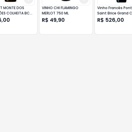
RT MONTE DOS
VINHO CHI FLAMINGO
Vinho Francês Pon
ÕES COLHEITA BC
MERLOT 750 ML
Saint Brice Grand 
ml
5,00
R$ 49,90
R$ 526,00