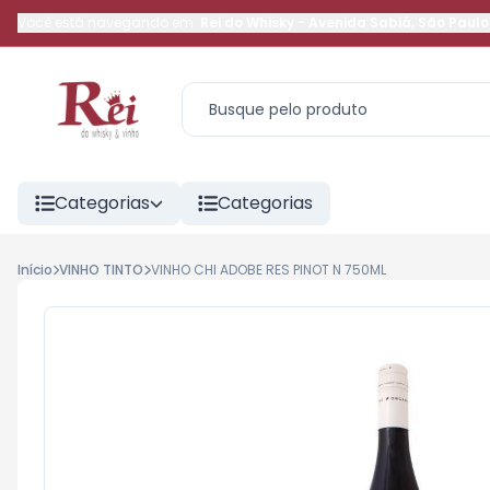
Você está navegando em:
Rei do Whisky
-
Avenida Sabiá
,
São Paulo
Categorias
Categorias
Início
VINHO TINTO
VINHO CHI ADOBE RES PINOT N 750ML