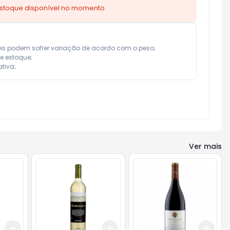
estoque disponível no momento.
eis podem sofrer variação de acordo com o peso;

e estoque;

tiva;
Ver mais
Add
Add
Add
+
3
+
5
+
10
+
3
+
5
+
10
+
3