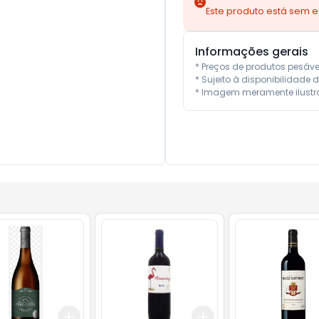
Este produto está sem 
Informações gerais
* Preços de produtos pesáv
* Sujeito à disponibilidade d
* Imagem meramente ilustra
Add
Add
10
+
3
+
5
+
10
+
3
+
5
+
10