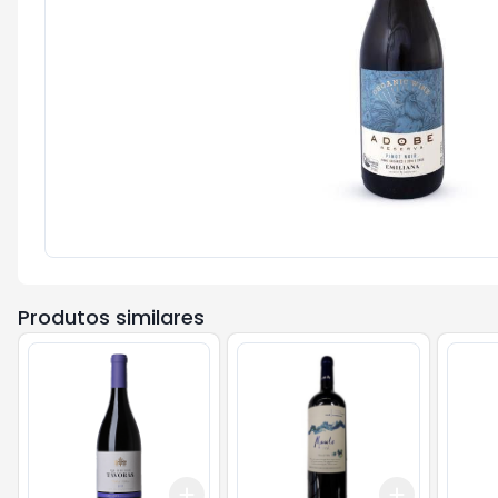
Produtos similares
Add
Add
+
3
+
5
+
10
+
3
+
5
+