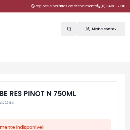
Regiões e horários de atendimento
(11) 3488-2180
Minha conta
BE RES PINOT N 750ML
ADOBE
mente indisponível!