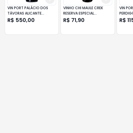
VIN PORT PALÁCIO DOS
VINHO CHI MAULE CREK
VIN PO
TÁVORAS ALICANTE
RESERVA ESPECIAL
PERDIG
BOUSCHET 750 ML
CARMENERE 750ML
750 ML
R$ 550,00
R$ 71,90
R$ 11