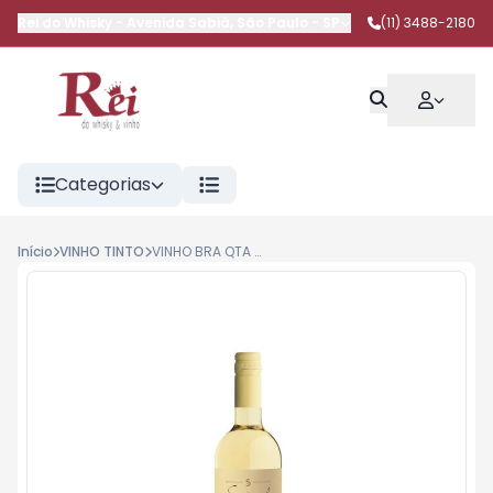
Rei do Whisky
-
Avenida Sabiá
,
São Paulo
-
SP
(11) 3488-2180
Categorias
Início
VINHO TINTO
VINHO BRA QTA DO SEIVAL SAUVIGNON BLANC 750ML