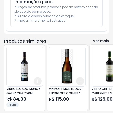
Informações gerais
* Preços de produtos pesáveis podem sofrer variação 
de acordo com o peso;

* Sujeito à disponibilidade de estoque;

* Imagem meramente ilustrativa;
Produtos similares
Ver mais
Add
Add
+
3
+
5
+
10
+
3
+
5
+
10
VINHO LEGADO MUNOZ
VIN PORT MONTE DOS
VINHO CHI PE
GARNACHA 750ML
PERDIGÕES COLHEITA
CABERNET SA
BC 750 ML
LIMIT EDT 201
R$ 84,00
R$ 115,00
R$ 129,00
750ml