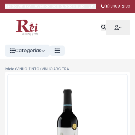
Rei do Whisky
-
Avenida Sabiá
,
São Paulo
-
SP
(11) 3488-2180
Categorias
Início
VINHO TINTO
VINHO ARG TRAPICHE MALBEC 750ML