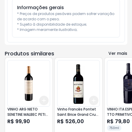
Informações gerais
* Preços de produtos pesáveis podem sofrer variação 
de acordo com o peso;

* Sujeito à disponibilidade de estoque;

* Imagem meramente ilustrativa;
Produtos similares
Ver mais
Add
Add
+
3
+
5
+
10
+
3
+
5
+
10
VINHO ARG NIETO
Vinho Francês Pontet
VINHO ITA ES
SENETINE MALBEC PETI
Saint Brice Grand Cru
TTO PRIMITIVO
VERD 750ML
750 ml
PUGLIA 750ML
R$ 99,90
R$ 526,00
R$ 79,80
750ml