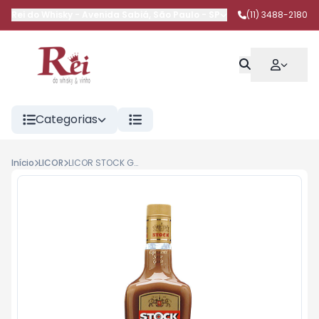
Rei do Whisky
-
Avenida Sabiá
,
São Paulo
-
SP
(11) 3488-2180
Categorias
Início
LICOR
LICOR STOCK GIANDUIA 720ML