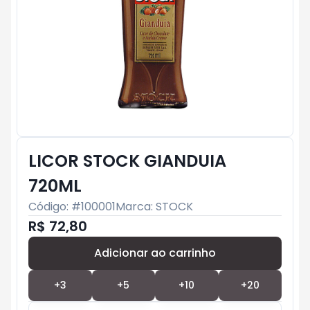
LICOR STOCK GIANDUIA
720ML
Código: #
100001
Marca:
STOCK
R$ 72,80
Adicionar ao carrinho
Subtotal:
R$ 0
+
3
+
5
+
10
+
20