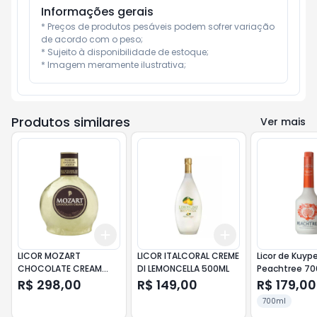
Informações gerais
* Preços de produtos pesáveis podem sofrer variação 
de acordo com o peso;

* Sujeito à disponibilidade de estoque;

* Imagem meramente ilustrativa;
Produtos similares
Ver mais
Add
Add
+
3
+
5
+
10
+
3
+
5
+
10
LICOR MOZART
LICOR ITALCORAL CREME
Licor de Kuype
CHOCOLATE CREAM
DI LEMONCELLA 500ML
Peachtree 70
700ML
R$ 298,00
R$ 149,00
R$ 179,00
700ml