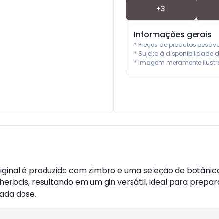
+
3
Informações gerais
* Preços de produtos pesáv
* Sujeito à disponibilidade d
* Imagem meramente ilustra
Original é produzido com zimbro e uma seleção de botâni
herbais, resultando em um gin versátil, ideal para prepar
ada dose.