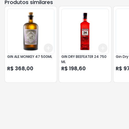
Produtos similares
Add
Add
+
3
+
5
+
10
+
3
+
5
+
GIN ALE MONKEY 47 500ML
GIN DRY BEEFEATER 24 750
Gin Dry
ML
R$ 368,00
R$ 198,60
R$ 9