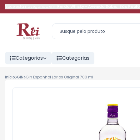
Você está navegando em:
Rei do Whisky
-
Avenida Sabiá
,
São Paulo
Categorias
Categorias
Início
GIN
Gin Espanhol Lários Original 700 ml