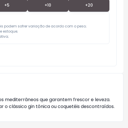
+
5
+
10
+
20
eis podem sofrer variação de acordo com o peso;

e estoque;

tiva;
cos mediterrâneos que garantem frescor e leveza.
ar o clássico gin tônica ou coquetéis descontraídos.