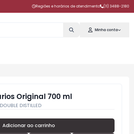
Regiões e horários de atendimento
(11) 3488-2180
Minha conta
rios Original 700 ml
DOUBLE DISTILLED
Adicionar ao carrinho
Subtotal:
R$ 0,00