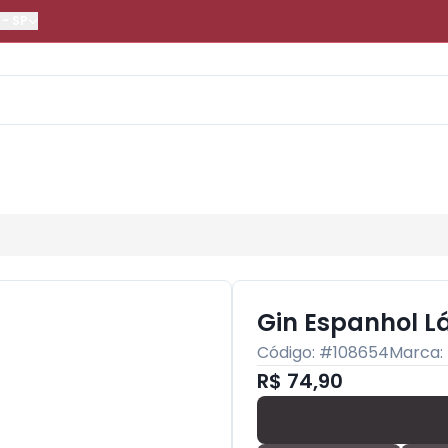
-
SP
Gin Espanhol Lá
Código: #
108654
Marca:
R$ 74,90