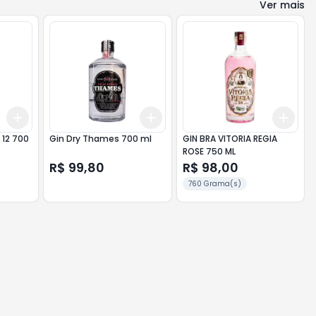
Ver mais
Add
Add
Add
+
3
+
5
+
10
+
3
+
5
+
10
+
3
 12 700
Gin Dry Thames 700 ml
GIN BRA VITORIA REGIA
ROSE 750 ML
R$ 99,80
R$ 98,00
760 Grama(s)