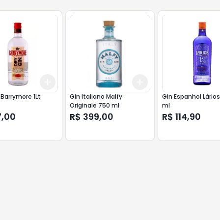
Add
Add
10
+
3
+
5
+
10
+
3
+
5
+
10
 Barrymore 1Lt
Gin Italiano Malfy
Gin Espanhol Lários
Originale 750 ml
ml
7,00
R$ 399,00
R$ 114,90