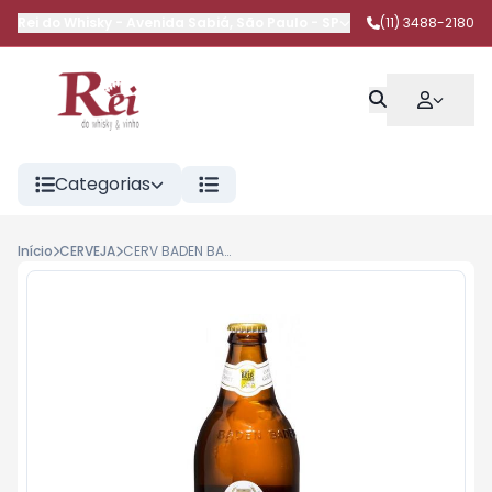
Rei do Whisky
-
Avenida Sabiá
,
São Paulo
-
SP
(11) 3488-2180
Categorias
Início
CERVEJA
CERV BADEN BADEN WEISS 600ML