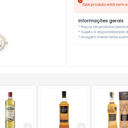
Este produto está sem 
Informações gerais
* Preços de produtos pesáv
* Sujeito à disponibilidade d
* Imagem meramente ilustra
Add
Add
10
+
3
+
5
+
10
+
3
+
5
+
10