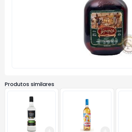
Produtos similares
Add
Add
+
3
+
5
+
10
+
3
+
5
+