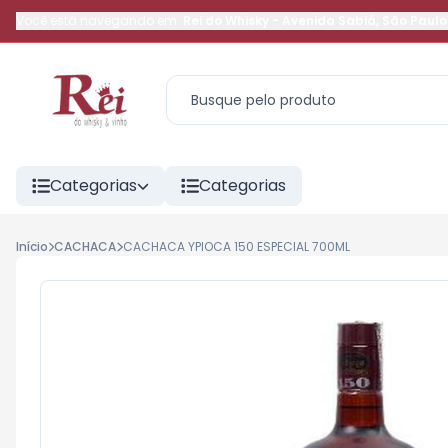
Você está navegando em:
Rei do Whisky
-
Avenida Sabiá
,
São Paulo
Categorias
Categorias
Início
CACHACA
CACHACA YPIOCA 150 ESPECIAL 700ML