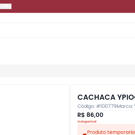
-
SP
CACHACA YPIOC
Código: #
100779
Marca:
R$ 86,00
Indisponível
Produto temporaria