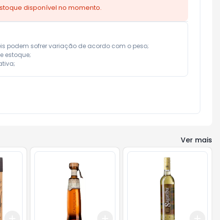
estoque disponível no momento.
eis podem sofrer variação de acordo com o peso;

e estoque;

tiva;
Ver mais
Add
Add
Add
+
3
+
5
+
10
+
3
+
5
+
10
+
3