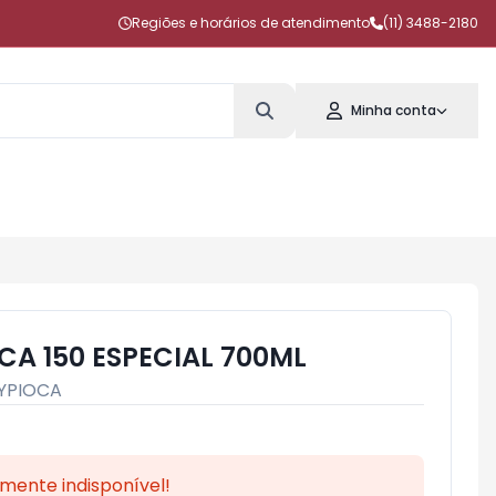
Regiões e horários de atendimento
(11) 3488-2180
Minha conta
A 150 ESPECIAL 700ML
YPIOCA
mente indisponível!