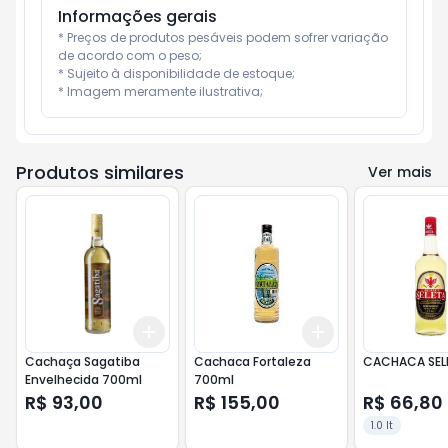
Informações gerais
* Preços de produtos pesáveis podem sofrer variação 
de acordo com o peso;

* Sujeito à disponibilidade de estoque;

* Imagem meramente ilustrativa;
Produtos similares
Ver mais
Add
Add
+
3
+
5
+
10
+
3
+
5
+
10
Cachaça Sagatiba
Cachaca Fortaleza
CACHACA SELE
Envelhecida 700ml
700ml
R$ 93,00
R$ 155,00
R$ 66,80
1.0 lt