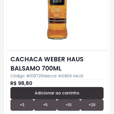
CACHACA WEBER HAUS
BALSAMO 700ML
Código: #
109725
Marca:
WEBER HAUS
R$ 98,80
Adicionar ao carrinho
Subtotal:
R$ 0
+
3
+
5
+
10
+
20