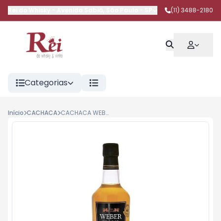
Rei do Whisky
-
Avenida Sabiá
,
São Paulo
-
SP
(11) 3488-2180
Categorias
Início
CACHACA
CACHACA WEBER HAUS BALSAMO 700ML