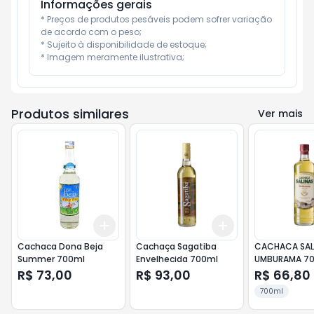
Informações gerais
* Preços de produtos pesáveis podem sofrer variação 
de acordo com o peso;

* Sujeito à disponibilidade de estoque;

* Imagem meramente ilustrativa;
Produtos similares
Ver mais
Add
Add
+
3
+
5
+
10
+
3
+
5
+
10
Cachaca Dona Beja
Cachaça Sagatiba
CACHACA SAL
Summer 700ml
Envelhecida 700ml
UMBUR
R$ 73,00
R$ 93,00
R$ 66,80
700ml