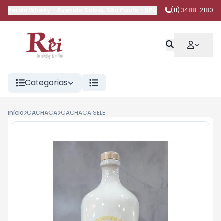
Rei do Whisky
-
Avenida Sabiá
,
São Paulo
-
SP
(11) 3488-2180
Categorias
Início
CACHACA
CACHACA SELETA PORCELANA 670ML