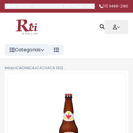
Rei do Whisky
-
Avenida Sabiá
,
São Paulo
-
SP
(11) 3488-2180
Categorias
Início
CACHACA
CACHACA SELETA OURO 670ML