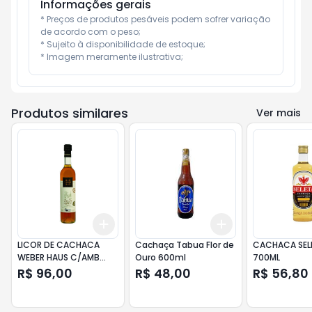
Informações gerais
* Preços de produtos pesáveis podem sofrer variação 
de acordo com o peso;

* Sujeito à disponibilidade de estoque;

* Imagem meramente ilustrativa;
Produtos similares
Ver mais
Add
Add
+
3
+
5
+
10
+
3
+
5
+
10
LICOR DE CACHACA
Cachaça Tabua Flor de
CACHACA SEL
WEBER HAUS C/AMB
Ouro 600ml
700ML
500ML
R$ 96,00
R$ 48,00
R$ 56,80