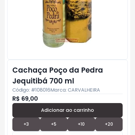
Cachaça Poço da Pedra
Jequitibá 700 ml
Código: #
108016
Marca:
CARVALHEIRA
R$ 69,00
Adicionar ao carrinho
Subtotal:
R$ 0
+
3
+
5
+
10
+
20