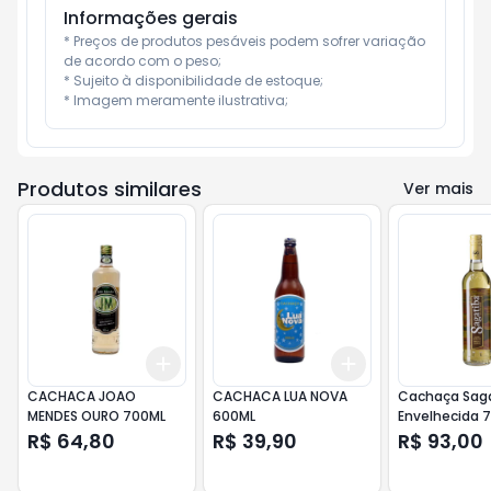
Informações gerais
* Preços de produtos pesáveis podem sofrer variação 
de acordo com o peso;

* Sujeito à disponibilidade de estoque;

* Imagem meramente ilustrativa;
Produtos similares
Ver mais
Add
Add
+
3
+
5
+
10
+
3
+
5
+
10
CACHACA JOAO
CACHACA LUA NOVA
Cachaça Sag
MENDES OURO 700ML
600ML
Envelhecida 
R$ 64,80
R$ 39,90
R$ 93,00