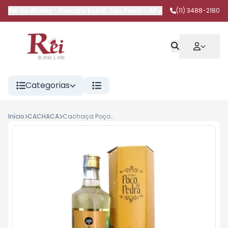
Rei do Whisky
-
Avenida Sabiá
,
São Paulo
-
SP
(11) 3488-2180
Categorias
Início
CACHACA
Cachaça Poço da Pedra Jequitibá 700 ml