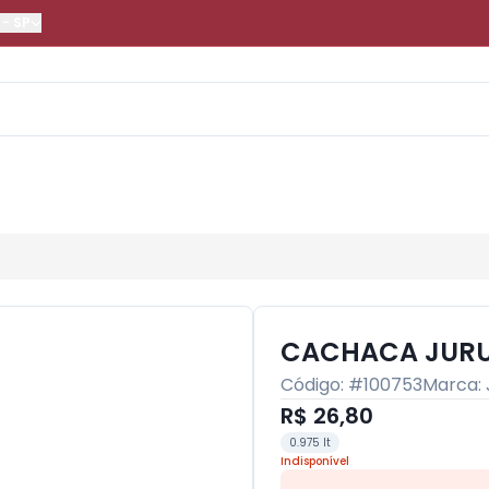
-
SP
CACHACA JURU
Código: #
100753
Marca:
R$ 26,80
0.975 lt
Indisponível