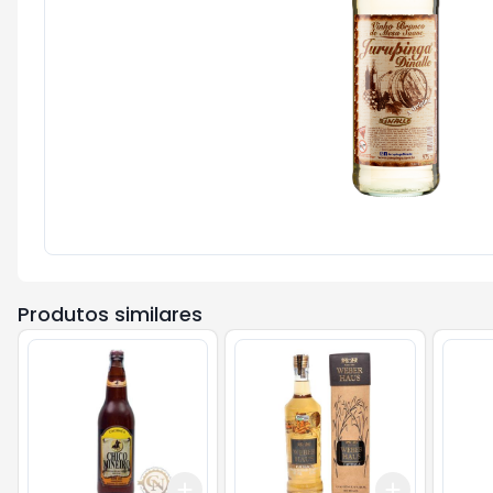
Produtos similares
Add
Add
+
3
+
5
+
10
+
3
+
5
+