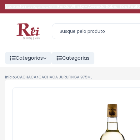
Você está navegando em:
Rei do Whisky
-
Avenida Sabiá
,
São Paulo
Categorias
Categorias
Início
CACHACA
CACHACA JURUPINGA 975ML