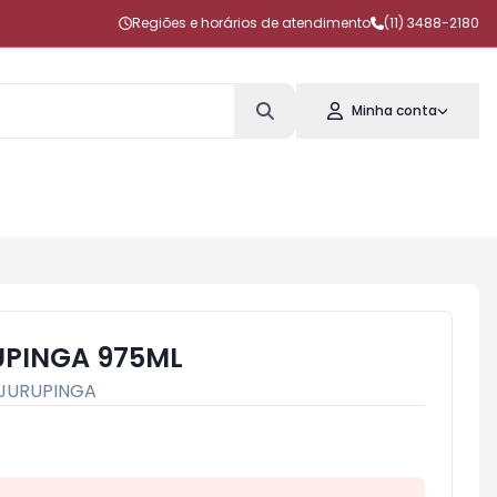
Regiões e horários de atendimento
(11) 3488-2180
Minha conta
PINGA 975ML
JURUPINGA