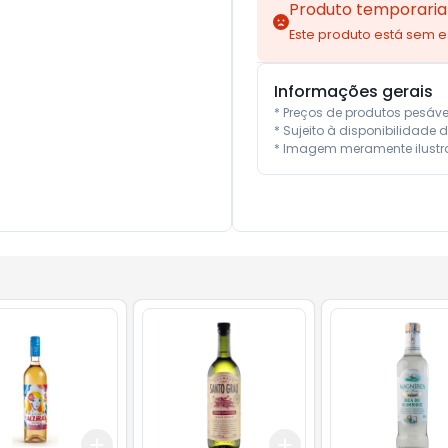
Produto temporaria
Este produto está sem 
Informações gerais
* Preços de produtos pesáv
* Sujeito à disponibilidade d
* Imagem meramente ilustra
Add
Add
10
+
3
+
5
+
10
+
3
+
5
+
10