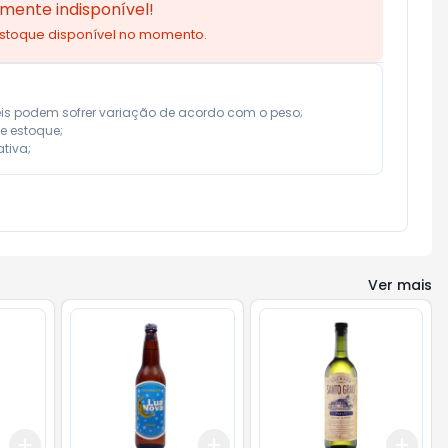
mente indisponível!
estoque disponível no momento.
eis podem sofrer variação de acordo com o peso;

e estoque;

tiva;
Ver mais
Add
Add
Add
+
3
+
5
+
10
+
3
+
5
+
10
+
3