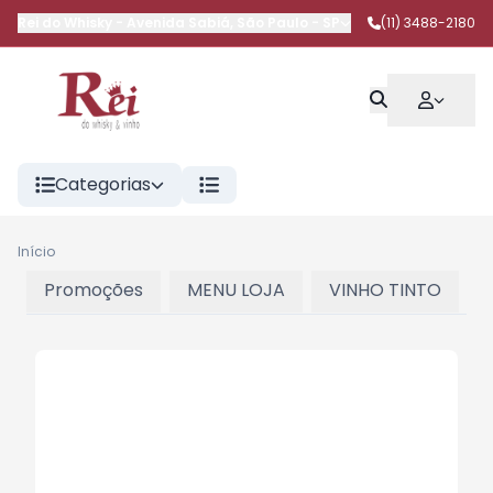
Rei do Whisky
-
Avenida Sabiá
,
São Paulo
-
SP
(11) 3488-2180
Categorias
Início
Promoções
MENU LOJA
VINHO TINTO